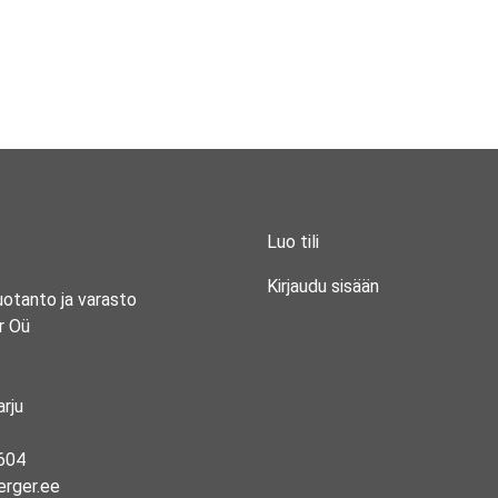
Luo tili
Kirjaudu sisään
uotanto ja varasto
r Oü
rju
604
erger.ee