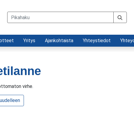
otteet
Yritys
Ajankohtaista
Yhteystiedot
Yhtey
etilanne
ttomaton virhe.
 uudelleen