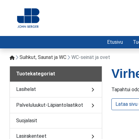
Etusivu
Tu
Suihkut, Saunat ja WC
WC-seinät ja ovet
Virh
Tuotekategoriat
Lasihelat
Tapahtui odo
Lataa sivu
Palveluluukut-Läpiantolaatikot
Suojalasit
Lasirakenteet