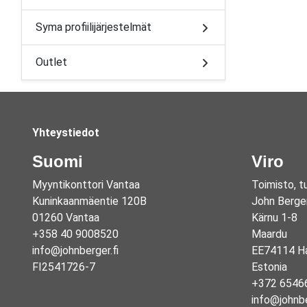
Syma profiilijärjestelmät
Outlet
Yhteystiedot
Suomi
Viro
Myyntikonttori Vantaa
Toimisto, t
Kuninkaanmäentie 120B
John Berge
01260 Vantaa
Kärnu 1-8
+358 40 9008520
Maardu
info@johnberger.fi
EE74114 Ha
FI2541726-7
Estonia
+372 6546
info@johnb