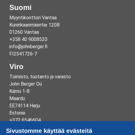
Suomi
Myyntikonttori Vantaa
Kuninkaanmäentie 120B
01260 Vantaa
+358 40 9008520
info@johnberger.fi
FI2541726-7
Viro
Toimisto, tuotanto ja varasto
John Berger Oü
Kärnu 1-8
Maardu
EE74114 Harju
Estonia
+372 6546604
info@johnberger.ee
Sivustomme käyttää evästeitä
Reg.nr 10265834