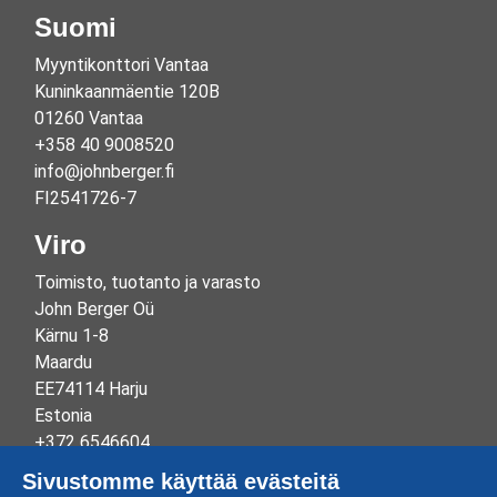
Suomi
Myyntikonttori Vantaa
Kuninkaanmäentie 120B
01260 Vantaa
+358 40 9008520
info@johnberger.fi
FI2541726-7
Viro
Toimisto, tuotanto ja varasto
John Berger Oü
Kärnu 1-8
Maardu
EE74114 Harju
Estonia
+372 6546604
info@johnberger.ee
Sivustomme käyttää evästeitä
Reg.nr 10265834