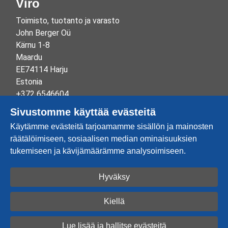
Viro
Toimisto, tuotanto ja varasto
John Berger Oü
Kärnu 1-8
Maardu
EE74114 Harju
Estonia
+372 6546604
info@johnberger.ee
Sivustomme käyttää evästeitä
Reg.nr 10265834
Käytämme evästeitä tarjoamamme sisällön ja mainosten
EE100332513
räätälöimiseen, sosiaalisen median ominaisuuksien
tukemiseen ja kävijämäärämme analysoimiseen.
Hyväksy
Luo tili
Kirjaudu sisään
Kiellä
2026 © John Berger OÜ
Lue lisää ja hallitse evästeitä