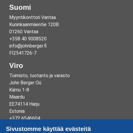
Suomi
Myyntikonttori Vantaa
Kuninkaanmäentie 120B
01260 Vantaa
+358 40 9008520
info@johnberger.fi
FI2541726-7
Viro
Toimisto, tuotanto ja varasto
John Berger Oü
Kärnu 1-8
Maardu
EE74114 Harju
Estonia
+372 6546604
info@johnberger.ee
Sivustomme käyttää evästeitä
Reg.nr 10265834