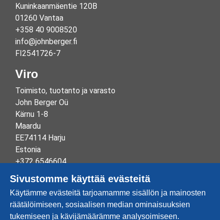
Kuninkaanmäentie 120B
01260 Vantaa
+358 40 9008520
info@johnberger.fi
FI2541726-7
Viro
Toimisto, tuotanto ja varasto
John Berger Oü
Kärnu 1-8
Maardu
EE74114 Harju
Estonia
+372 6546604
info@johnberger.ee
Sivustomme käyttää evästeitä
Reg.nr 10265834
Käytämme evästeitä tarjoamamme sisällön ja mainosten
EE100332513
räätälöimiseen, sosiaalisen median ominaisuuksien
tukemiseen ja kävijämäärämme analysoimiseen.