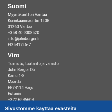
Suomi
Myyntikonttori Vantaa
Kuninkaanmäentie 120B
01260 Vantaa
+358 40 9008520
info@johnberger.fi
FI2541726-7
Viro
Toimisto, tuotanto ja varasto
John Berger Oü
Kärnu 1-8
Maardu
EE74114 Harju
Estonia
+372 6546604
info@johnberger.ee
Sivustomme käyttää evästeitä
Reg.nr 10265834