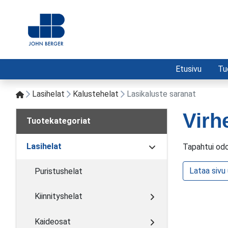
Etusivu
Tu
Lasihelat
Kalustehelat
Lasikaluste saranat
Virh
Tuotekategoriat
Lasihelat
Tapahtui odo
Lataa sivu
Puristushelat
Kiinnityshelat
Kaideosat