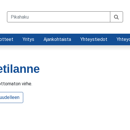
otteet
Yritys
Ajankohtaista
Yhteystiedot
Yhtey
etilanne
ttomaton virhe.
 uudelleen