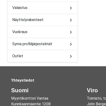
Valaistus
Näyttelyrakenteet
Vuokraus
Syma profiilijärjestelmät
Outlet
Yhteystiedot
Suomi
Viro
Myyntikonttori Vantaa
Toimisto, t
Kuninkaanmäentie 120B
John Berge