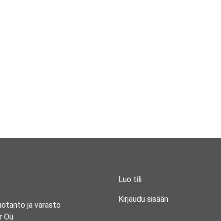
Luo tili
Kirjaudu sisään
uotanto ja varasto
r Oü