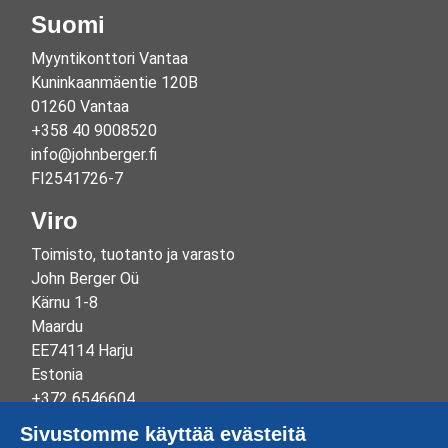
Suomi
Myyntikonttori Vantaa
Kuninkaanmäentie 120B
01260 Vantaa
+358 40 9008520
info@johnberger.fi
FI2541726-7
Viro
Toimisto, tuotanto ja varasto
John Berger Oü
Kärnu 1-8
Maardu
EE74114 Harju
Estonia
+372 6546604
info@johnberger.ee
Sivustomme käyttää evästeitä
Reg.nr 10265834