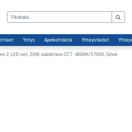
otteet
Yritys
Ajankohtaista
Yhteystiedot
Yhtey
em 2 LED-set, 20W, säädetava CCT: 4000K/5700K, Silver