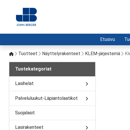
Etusivu
Tu
Tuotteet
Näyttelyrakenteet
KLEM-järjestemä
Kl
Tuotekategoriat
Lasihelat
Palveluluukut-Läpiantolaatikot
Suojalasit
Lasirakenteet