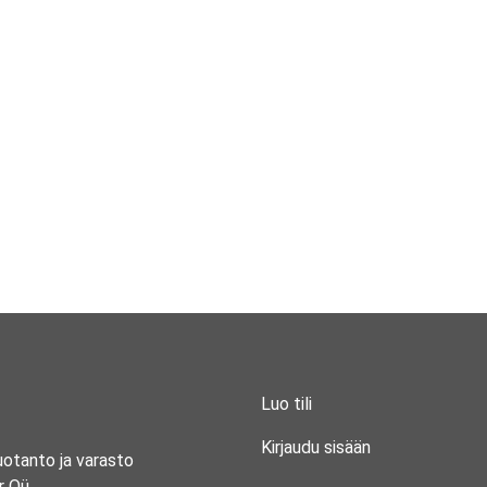
Luo tili
Kirjaudu sisään
uotanto ja varasto
r Oü