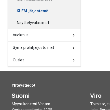
KLEM-järjestemä
Näyttelyvalaisimet
Vuokraus
Syma profiilijärjestelmät
Outlet
Yhteystiedot
Suomi
Viro
Myyntikonttori Vantaa
Toimisto, t
Kuninkaanmäentie 120B
John Berge