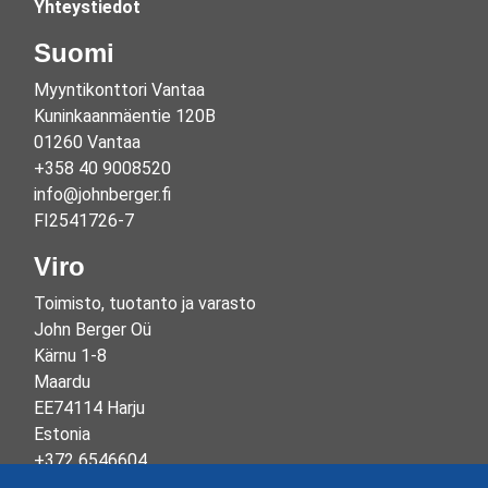
Yhteystiedot
Suomi
Myyntikonttori Vantaa
Kuninkaanmäentie 120B
01260 Vantaa
+358 40 9008520
info@johnberger.fi
FI2541726-7
Viro
Toimisto, tuotanto ja varasto
John Berger Oü
Kärnu 1-8
Maardu
EE74114 Harju
Estonia
+372 6546604
info@johnberger.ee