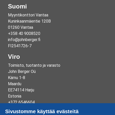
Suomi
Myyntikonttori Vantaa
Kuninkaanmäentie 120B
01260 Vantaa
+358 40 9008520
info@johnberger.fi
FI2541726-7
Viro
Toimisto, tuotanto ja varasto
John Berger Oü
Kärnu 1-8
Maardu
EE74114 Harju
Estonia
+372 6546604
info@johnberger.ee
Sivustomme käyttää evästeitä
Reg.nr 10265834