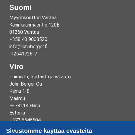
Suomi
Myyntikonttori Vantaa
Kuninkaanmäentie 120B
01260 Vantaa
+358 40 9008520
info@johnberger.fi
FI2541726-7
Viro
Toimisto, tuotanto ja varasto
John Berger Oü
Kärnu 1-8
Maardu
EE74114 Harju
Estonia
+372 6546604
info@johnberger.ee
Sivustomme käyttää evästeitä
Reg.nr 10265834