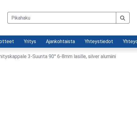
otteet
Yritys
Ajankohtaista
Yhteystiedot
Yhtey
nnityskappale 3-Suunta 90° 6-8mm lasille, silver alumiini