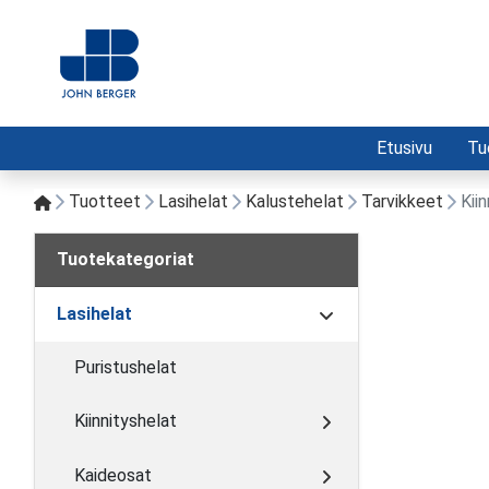
Etusivu
Tu
Tuotteet
Lasihelat
Kalustehelat
Tarvikkeet
Kii
Tuotekategoriat
Lasihelat
Puristushelat
Kiinnityshelat
Kaideosat