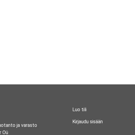
Luo tili
Kirjaudu sisään
uotanto ja varasto
r Oü