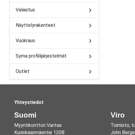
Valaistus
Näyttelyrakenteet
Vuokraus
Syma profiilijärjestelmät
Outlet
Yhteystiedot
Suomi
Viro
Myyntikonttori Vantaa
Toimisto, t
Kuninkaanmäentie 120B
John Berge