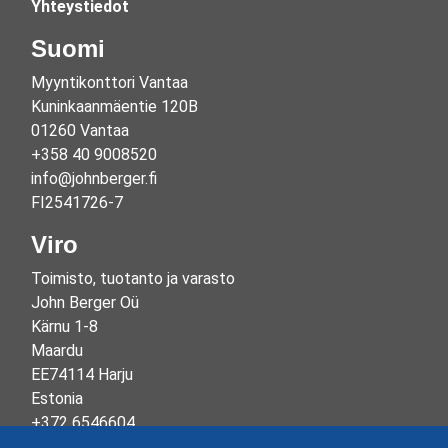
Yhteystiedot
Suomi
Myyntikonttori Vantaa
Kuninkaanmäentie 120B
01260 Vantaa
+358 40 9008520
info@johnberger.fi
FI2541726-7
Viro
Toimisto, tuotanto ja varasto
John Berger Oü
Kärnu 1-8
Maardu
EE74114 Harju
Estonia
+372 6546604
info@johnberger.ee