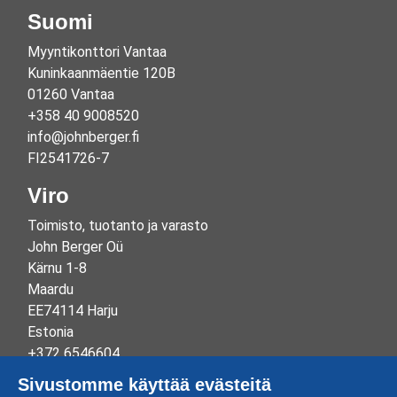
Suomi
Myyntikonttori Vantaa
Kuninkaanmäentie 120B
01260 Vantaa
+358 40 9008520
info@johnberger.fi
FI2541726-7
Viro
Toimisto, tuotanto ja varasto
John Berger Oü
Kärnu 1-8
Maardu
EE74114 Harju
Estonia
+372 6546604
info@johnberger.ee
Sivustomme käyttää evästeitä
Reg.nr 10265834