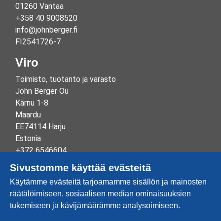
01260 Vantaa
+358 40 9008520
info@johnberger.fi
FI2541726-7
Viro
Toimisto, tuotanto ja varasto
John Berger Oü
Kärnu 1-8
Maardu
EE74114 Harju
Estonia
+372 6546604
info@johnberger.ee
Sivustomme käyttää evästeitä
Reg.nr 10265834
Käytämme evästeitä tarjoamamme sisällön ja mainosten
EE100332513
räätälöimiseen, sosiaalisen median ominaisuuksien
tukemiseen ja kävijämäärämme analysoimiseen.