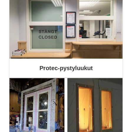
Protec-pystyluukut