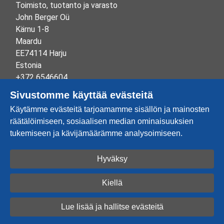
Toimisto, tuotanto ja varasto
John Berger Oü
Kärnu 1-8
Maardu
EE74114 Harju
Estonia
+372 6546604
info@johnberger.ee
Sivustomme käyttää evästeitä
Reg.nr 10265834
Käytämme evästeitä tarjoamamme sisällön ja mainosten
EE100332513
räätälöimiseen, sosiaalisen median ominaisuuksien
tukemiseen ja kävijämäärämme analysoimiseen.
Hyväksy
Luo tili
Kirjaudu sisään
Kiellä
2026 © John Berger OÜ
Lue lisää ja hallitse evästeitä
Powered by