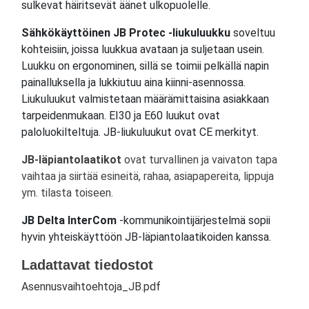
sulkevat häiritsevät äänet ulkopuolelle.
Sähkökäyttöinen JB Protec -liukuluukku
soveltuu
kohteisiin, joissa luukkua avataan ja suljetaan usein.
Luukku on ergonominen, sillä se toimii pelkällä napin
painalluksella ja lukkiutuu aina kiinni-asennossa.
Liukuluukut valmistetaan määrämittaisina asiakkaan
tarpeidenmukaan. EI30 ja E60 luukut ovat
paloluokilteltuja. JB-liukuluukut ovat CE merkityt.
JB-läpiantolaatikot
ovat turvallinen ja vaivaton tapa
vaihtaa ja siirtää esineitä, rahaa, asiapapereita, lippuja
ym. tilasta toiseen.
JB Delta InterCom
-kommunikointijärjestelmä sopii
hyvin yhteiskäyttöön JB-läpiantolaatikoiden kanssa.
Ladattavat tiedostot
Asennusvaihtoehtoja_JB.pdf