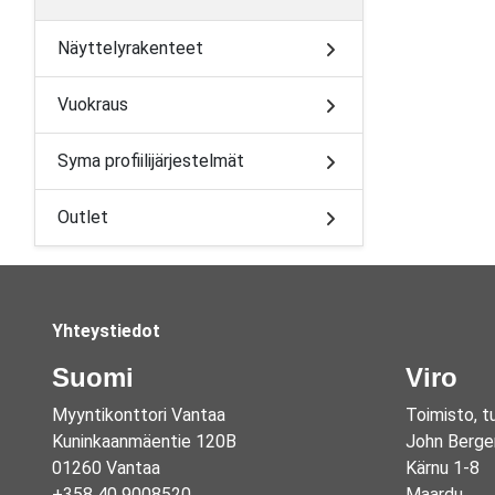
Näyttelyrakenteet
Vuokraus
Syma profiilijärjestelmät
Outlet
Yhteystiedot
Suomi
Viro
Myyntikonttori Vantaa
Toimisto, t
Kuninkaanmäentie 120B
John Berge
01260 Vantaa
Kärnu 1-8
+358 40 9008520
Maardu