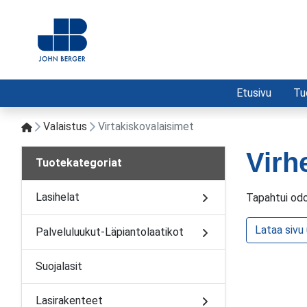
Etusivu
Tu
Valaistus
Virtakiskovalaisimet
Virh
Tuotekategoriat
Lasihelat
Tapahtui odo
Lataa sivu
Palveluluukut-Läpiantolaatikot
Suojalasit
Lasirakenteet