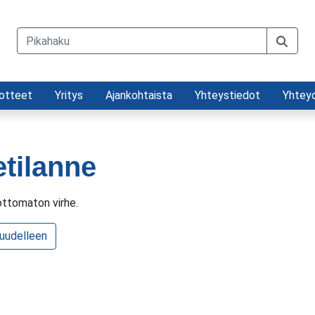
otteet
Yritys
Ajankohtaista
Yhteystiedot
Yhtey
etilanne
ttomaton virhe.
 uudelleen