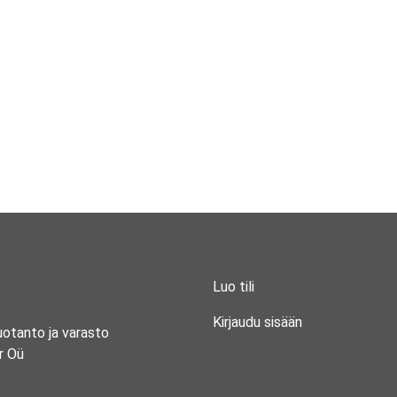
Luo tili
Kirjaudu sisään
uotanto ja varasto
r Oü