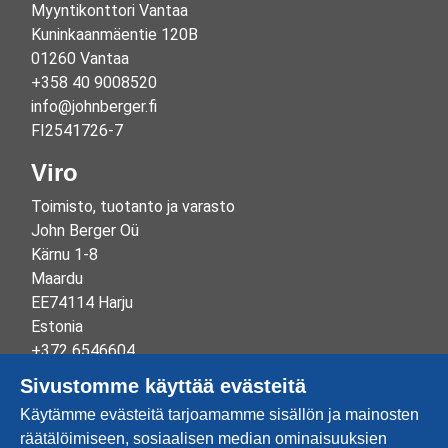
Myyntikonttori Vantaa
Kuninkaanmäentie 120B
01260 Vantaa
+358 40 9008520
info@johnberger.fi
FI2541726-7
Viro
Toimisto, tuotanto ja varasto
John Berger Oü
Kärnu 1-8
Maardu
EE74114 Harju
Estonia
+372 6546604
info@johnberger.ee
Sivustomme käyttää evästeitä
Reg.nr 10265834
Käytämme evästeitä tarjoamamme sisällön ja mainosten
EE100332513
räätälöimiseen, sosiaalisen median ominaisuuksien