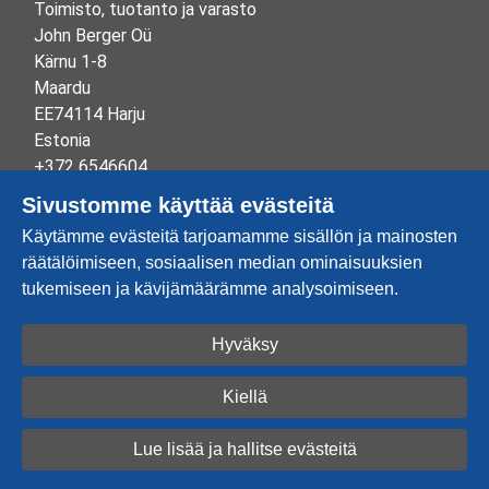
Toimisto, tuotanto ja varasto
John Berger Oü
Kärnu 1-8
Maardu
EE74114 Harju
Estonia
+372 6546604
info@johnberger.ee
Sivustomme käyttää evästeitä
Reg.nr 10265834
Käytämme evästeitä tarjoamamme sisällön ja mainosten
EE100332513
räätälöimiseen, sosiaalisen median ominaisuuksien
tukemiseen ja kävijämäärämme analysoimiseen.
Hyväksy
Luo tili
Kirjaudu sisään
Kiellä
2026 © John Berger OÜ
Lue lisää ja hallitse evästeitä
Powered by