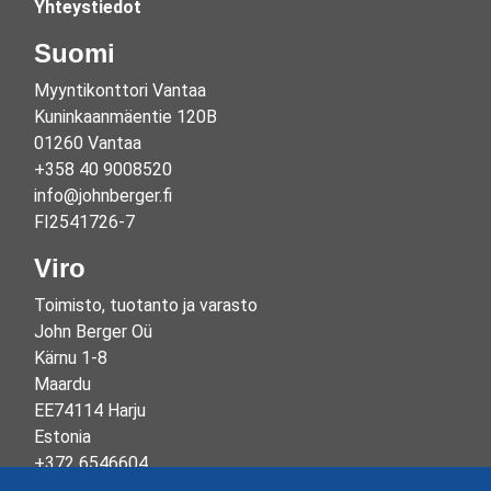
Yhteystiedot
Suomi
Myyntikonttori Vantaa
Kuninkaanmäentie 120B
01260 Vantaa
+358 40 9008520
info@johnberger.fi
FI2541726-7
Viro
Toimisto, tuotanto ja varasto
John Berger Oü
Kärnu 1-8
Maardu
EE74114 Harju
Estonia
+372 6546604
info@johnberger.ee