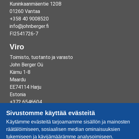
Kuninkaanmäentie 120B
01260 Vantaa
+358 40 9008520
info@johnberger.fi
FI2541726-7
Viro
Toimisto, tuotanto ja varasto
John Berger Oü
Kärnu 1-8
Maardu
EE74114 Harju
Estonia
+372 6546604
info@johnberger.ee
Sivustomme käyttää evästeitä
Reg.nr 10265834
Käytämme evästeitä tarjoamamme sisällön ja mainosten
EE100332513
räätälöimiseen, sosiaalisen median ominaisuuksien
tukemiseen ja kävijämäärämme analysoimiseen.