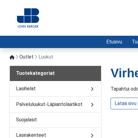
Etusivu
Tu
Outlet
Luukut
Virh
Tuotekategoriat
Lasihelat
Tapahtui odo
Lataa sivu
Palveluluukut-Läpiantolaatikot
Suojalasit
Lasirakenteet