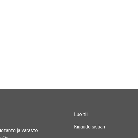
Luo tili
Kirjaudu sisään
uotanto ja varasto
r Oü