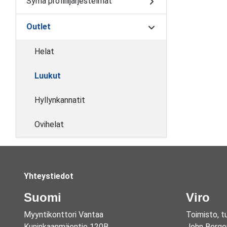
Syma profiilijärjestelmät
Outlet
Helat
Luukut
Hyllynkannatit
Ovihelat
Yhteystiedot
Suomi
Viro
Myyntikonttori Vantaa
Toimisto, t
Kuninkaanmäentie 120B
John Berge