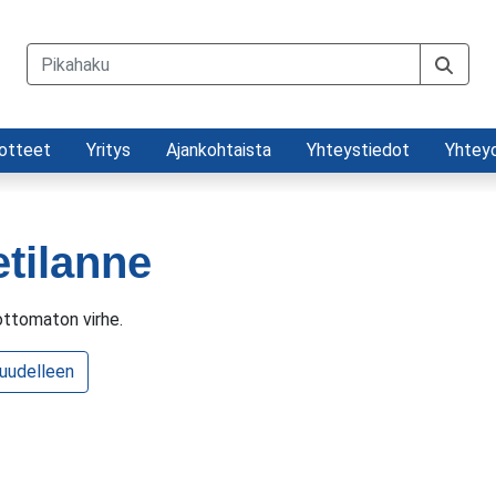
otteet
Yritys
Ajankohtaista
Yhteystiedot
Yhtey
etilanne
ttomaton virhe.
 uudelleen