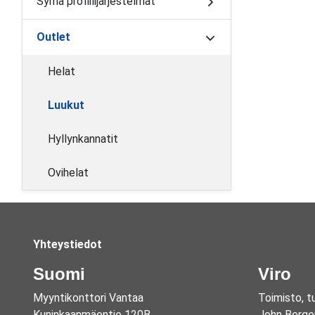
Syma profiilijärjestelmät
Outlet
Helat
Luukut
Hyllynkannatit
Ovihelat
Yhteystiedot
Suomi
Viro
Myyntikonttori Vantaa
Toimisto, t
Kuninkaanmäentie 120B
John Berge