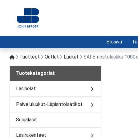
Etusivu
Tu
Tuotteet
Outlet
Luukut
SAFE-nostoluukku 1000x1
Tuotekategoriat
Lasihelat
Palveluluukut-Läpiantolaatikot
Suojalasit
Lasirakenteet