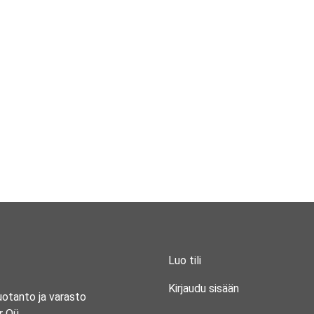
Luo tili
Kirjaudu sisään
uotanto ja varasto
r Oü