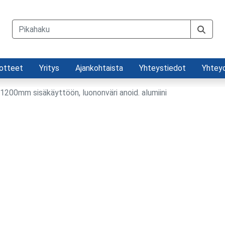
otteet
Yritys
Ajankohtaista
Yhteystiedot
Yhtey
200mm sisäkäyttöön, luononväri anoid. alumiini