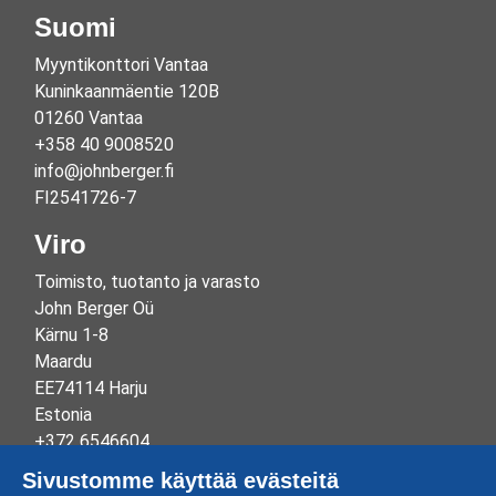
Suomi
Myyntikonttori Vantaa
Kuninkaanmäentie 120B
01260 Vantaa
+358 40 9008520
info@johnberger.fi
FI2541726-7
Viro
Toimisto, tuotanto ja varasto
John Berger Oü
Kärnu 1-8
Maardu
EE74114 Harju
Estonia
+372 6546604
info@johnberger.ee
Sivustomme käyttää evästeitä
Reg.nr 10265834