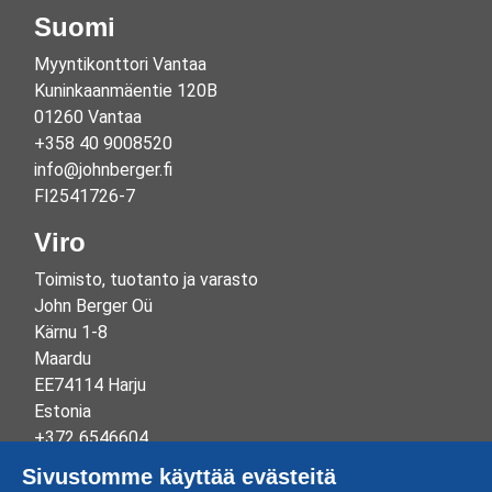
Suomi
Myyntikonttori Vantaa
Kuninkaanmäentie 120B
01260 Vantaa
+358 40 9008520
info@johnberger.fi
FI2541726-7
Viro
Toimisto, tuotanto ja varasto
John Berger Oü
Kärnu 1-8
Maardu
EE74114 Harju
Estonia
+372 6546604
info@johnberger.ee
Sivustomme käyttää evästeitä
Reg.nr 10265834