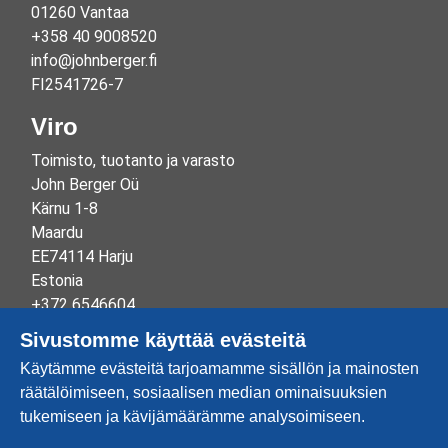
01260 Vantaa
+358 40 9008520
info@johnberger.fi
FI2541726-7
Viro
Toimisto, tuotanto ja varasto
John Berger Oü
Kärnu 1-8
Maardu
EE74114 Harju
Estonia
+372 6546604
info@johnberger.ee
Sivustomme käyttää evästeitä
Reg.nr 10265834
Käytämme evästeitä tarjoamamme sisällön ja mainosten
EE100332513
räätälöimiseen, sosiaalisen median ominaisuuksien
tukemiseen ja kävijämäärämme analysoimiseen.