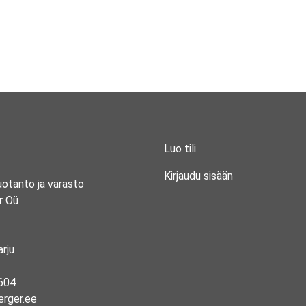
Luo tili
Kirjaudu sisään
uotanto ja varasto
r Oü
rju
604
erger.ee