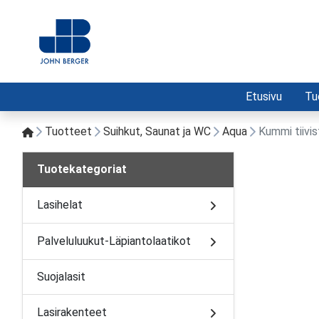
Etusivu
Tu
Tuotteet
Suihkut, Saunat ja WC
Aqua
Kummi tiivi
Tuotekategoriat
Lasihelat
Palveluluukut-Läpiantolaatikot
Suojalasit
Lasirakenteet