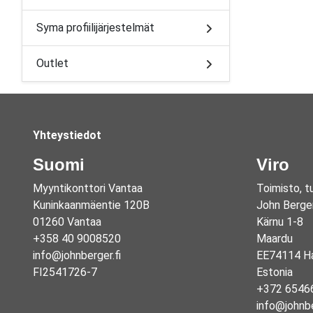
Syma profiilijärjestelmät
Outlet
Yhteystiedot
Suomi
Viro
Myyntikonttori Vantaa
Toimisto, t
Kuninkaanmäentie 120B
John Berge
01260 Vantaa
Kärnu 1-8
+358 40 9008520
Maardu
info@johnberger.fi
EE74114 Ha
FI2541726-7
Estonia
+372 6546
info@johnb