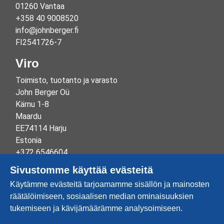
01260 Vantaa
+358 40 9008520
info@johnberger.fi
FI2541726-7
Viro
Toimisto, tuotanto ja varasto
John Berger Oü
Kärnu 1-8
Maardu
EE74114 Harju
Estonia
+372 6546604
info@johnberger.ee
Sivustomme käyttää evästeitä
Reg.nr 10265834
Käytämme evästeitä tarjoamamme sisällön ja mainosten
EE100332513
räätälöimiseen, sosiaalisen median ominaisuuksien
tukemiseen ja kävijämäärämme analysoimiseen.