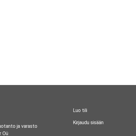
Luo tili
Kirjaudu sisään
uotanto ja varasto
r Oü