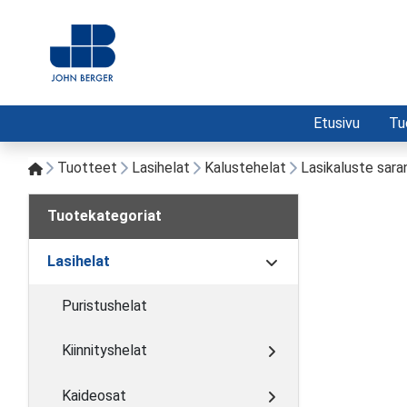
Etusivu
Tu
Tuotteet
Lasihelat
Kalustehelat
Lasikaluste sara
Tuotekategoriat
Lasihelat
Puristushelat
Kiinnityshelat
Kaideosat