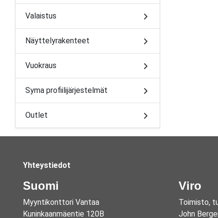
Valaistus
Näyttelyrakenteet
Vuokraus
Syma profiilijärjestelmät
Outlet
Yhteystiedot
Suomi
Viro
Myyntikonttori Vantaa
Toimisto, t
Kuninkaanmäentie 120B
John Berge