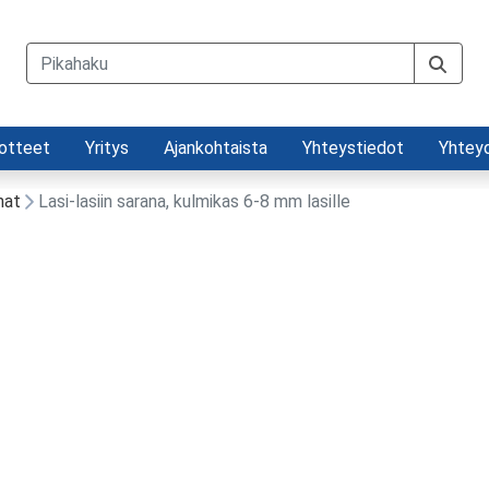
otteet
Yritys
Ajankohtaista
Yhteystiedot
Yhtey
nat
Lasi-lasiin sarana, kulmikas 6-8 mm lasille