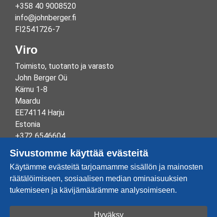
+358 40 9008520
info@johnberger.fi
FI2541726-7
Viro
Toimisto, tuotanto ja varasto
John Berger Oü
Kärnu 1-8
Maardu
EE74114 Harju
Estonia
+372 6546604
info@johnberger.ee
Sivustomme käyttää evästeitä
Reg.nr 10265834
Käytämme evästeitä tarjoamamme sisällön ja mainosten
EE100332513
räätälöimiseen, sosiaalisen median ominaisuuksien
tukemiseen ja kävijämäärämme analysoimiseen.
Hyväksy