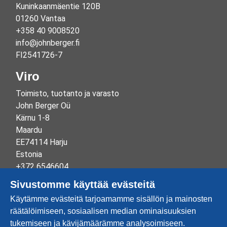
Kuninkaanmäentie 120B
01260 Vantaa
+358 40 9008520
info@johnberger.fi
FI2541726-7
Viro
Toimisto, tuotanto ja varasto
John Berger Oü
Kärnu 1-8
Maardu
EE74114 Harju
Estonia
+372 6546604
info@johnberger.ee
Sivustomme käyttää evästeitä
Reg.nr 10265834
Käytämme evästeitä tarjoamamme sisällön ja mainosten
EE100332513
räätälöimiseen, sosiaalisen median ominaisuuksien
tukemiseen ja kävijämäärämme analysoimiseen.