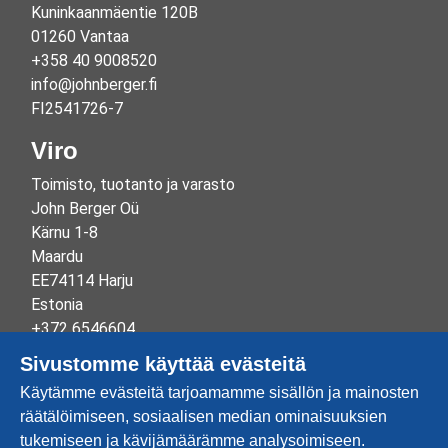
Kuninkaanmäentie 120B
01260 Vantaa
+358 40 9008520
info@johnberger.fi
FI2541726-7
Viro
Toimisto, tuotanto ja varasto
John Berger Oü
Kärnu 1-8
Maardu
EE74114 Harju
Estonia
+372 6546604
info@johnberger.ee
Sivustomme käyttää evästeitä
Reg.nr 10265834
Käytämme evästeitä tarjoamamme sisällön ja mainosten
EE100332513
räätälöimiseen, sosiaalisen median ominaisuuksien
tukemiseen ja kävijämäärämme analysoimiseen.