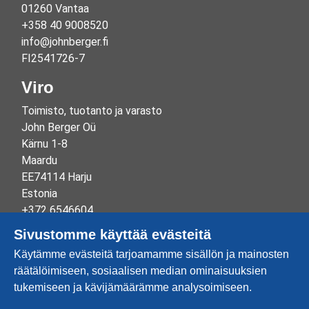
01260 Vantaa
+358 40 9008520
info@johnberger.fi
FI2541726-7
Viro
Toimisto, tuotanto ja varasto
John Berger Oü
Kärnu 1-8
Maardu
EE74114 Harju
Estonia
+372 6546604
info@johnberger.ee
Sivustomme käyttää evästeitä
Reg.nr 10265834
Käytämme evästeitä tarjoamamme sisällön ja mainosten
EE100332513
räätälöimiseen, sosiaalisen median ominaisuuksien
tukemiseen ja kävijämäärämme analysoimiseen.