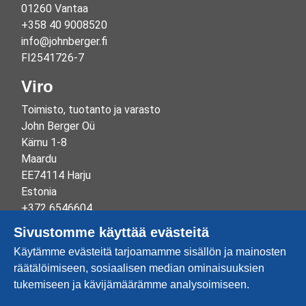
01260 Vantaa
+358 40 9008520
info@johnberger.fi
FI2541726-7
Viro
Toimisto, tuotanto ja varasto
John Berger Oü
Kärnu 1-8
Maardu
EE74114 Harju
Estonia
+372 6546604
info@johnberger.ee
Sivustomme käyttää evästeitä
Reg.nr 10265834
Käytämme evästeitä tarjoamamme sisällön ja mainosten
EE100332513
räätälöimiseen, sosiaalisen median ominaisuuksien
tukemiseen ja kävijämäärämme analysoimiseen.