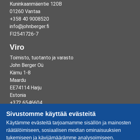
Kuninkaanmäentie 120B
01260 Vantaa
+358 40 9008520
info@johnberger.fi
FI2541726-7
Viro
Toimisto, tuotanto ja varasto
John Berger Oü
Kärnu 1-8
Maardu
EE74114 Harju
Estonia
+372 6546604
info@johnberger.ee
Sivustomme käyttää evästeitä
Reg.nr 10265834
Käytämme evästeitä tarjoamamme sisällön ja mainosten
EE100332513
räätälöimiseen, sosiaalisen median ominaisuuksien
tukemiseen ja kävijämäärämme analysoimiseen.