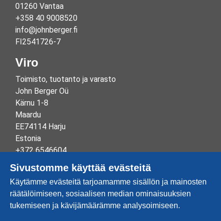
01260 Vantaa
+358 40 9008520
info@johnberger.fi
FI2541726-7
Viro
Toimisto, tuotanto ja varasto
John Berger Oü
Kärnu 1-8
Maardu
EE74114 Harju
Estonia
+372 6546604
info@johnberger.ee
Sivustomme käyttää evästeitä
Reg.nr 10265834
Käytämme evästeitä tarjoamamme sisällön ja mainosten
EE100332513
räätälöimiseen, sosiaalisen median ominaisuuksien
tukemiseen ja kävijämäärämme analysoimiseen.