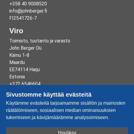
+358 40 9008520
info@johnberger.fi
FI2541726-7
Viro
Toimisto, tuotanto ja varasto
John Berger Oü
Kärnu 1-8
Maardu
EE74114 Harju
Estonia
+372 6546604
info@johnberger.ee
Sivustomme käyttää evästeitä
Reg.nr 10265834
Käytämme evästeitä tarjoamamme sisällön ja mainosten
EE100332513
räätälöimiseen, sosiaalisen median ominaisuuksien
tukemiseen ja kävijämäärämme analysoimiseen.
Hyväksy