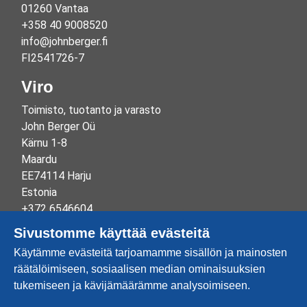
01260 Vantaa
+358 40 9008520
info@johnberger.fi
FI2541726-7
Viro
Toimisto, tuotanto ja varasto
John Berger Oü
Kärnu 1-8
Maardu
EE74114 Harju
Estonia
+372 6546604
info@johnberger.ee
Sivustomme käyttää evästeitä
Reg.nr 10265834
Käytämme evästeitä tarjoamamme sisällön ja mainosten
EE100332513
räätälöimiseen, sosiaalisen median ominaisuuksien
tukemiseen ja kävijämäärämme analysoimiseen.