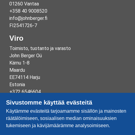
01260 Vantaa
+358 40 9008520
info@johnberger.fi
FI2541726-7
Viro
Toimisto, tuotanto ja varasto
John Berger Oü
Kärnu 1-8
Maardu
EE74114 Harju
Estonia
+372 6546604
info@johnberger.ee
Sivustomme käyttää evästeitä
Reg.nr 10265834
Käytämme evästeitä tarjoamamme sisällön ja mainosten
EE100332513
räätälöimiseen, sosiaalisen median ominaisuuksien
tukemiseen ja kävijämäärämme analysoimiseen.