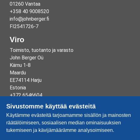
01260 Vantaa
+358 40 9008520
info@johnberger.fi
FI2541726-7
Viro
Toimisto, tuotanto ja varasto
John Berger Oü
Kärnu 1-8
Maardu
EE74114 Harju
Estonia
+372 6546604
info@johnberger.ee
Sivustomme käyttää evästeitä
Reg.nr 10265834
Käytämme evästeitä tarjoamamme sisällön ja mainosten
EE100332513
räätälöimiseen, sosiaalisen median ominaisuuksien
tukemiseen ja kävijämäärämme analysoimiseen.