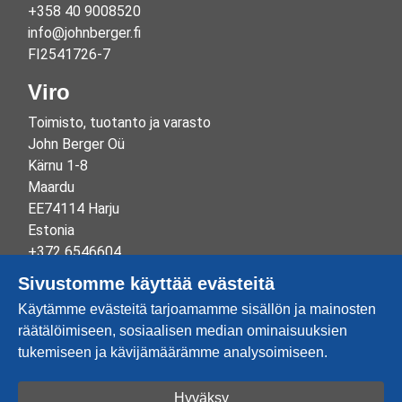
+358 40 9008520
info@johnberger.fi
FI2541726-7
Viro
Toimisto, tuotanto ja varasto
John Berger Oü
Kärnu 1-8
Maardu
EE74114 Harju
Estonia
+372 6546604
info@johnberger.ee
Sivustomme käyttää evästeitä
Reg.nr 10265834
Käytämme evästeitä tarjoamamme sisällön ja mainosten
EE100332513
räätälöimiseen, sosiaalisen median ominaisuuksien
tukemiseen ja kävijämäärämme analysoimiseen.
Hyväksy