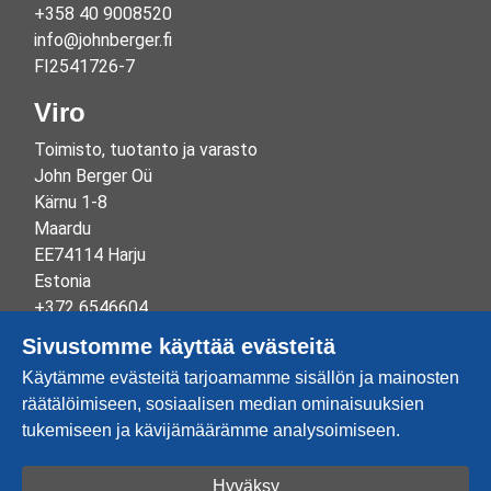
+358 40 9008520
info@johnberger.fi
FI2541726-7
Viro
Toimisto, tuotanto ja varasto
John Berger Oü
Kärnu 1-8
Maardu
EE74114 Harju
Estonia
+372 6546604
info@johnberger.ee
Sivustomme käyttää evästeitä
Reg.nr 10265834
Käytämme evästeitä tarjoamamme sisällön ja mainosten
EE100332513
räätälöimiseen, sosiaalisen median ominaisuuksien
tukemiseen ja kävijämäärämme analysoimiseen.
Hyväksy