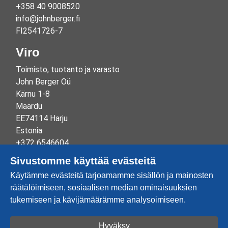
+358 40 9008520
info@johnberger.fi
FI2541726-7
Viro
Toimisto, tuotanto ja varasto
John Berger Oü
Kärnu 1-8
Maardu
EE74114 Harju
Estonia
+372 6546604
info@johnberger.ee
Sivustomme käyttää evästeitä
Reg.nr 10265834
Käytämme evästeitä tarjoamamme sisällön ja mainosten
EE100332513
räätälöimiseen, sosiaalisen median ominaisuuksien
tukemiseen ja kävijämäärämme analysoimiseen.
Hyväksy