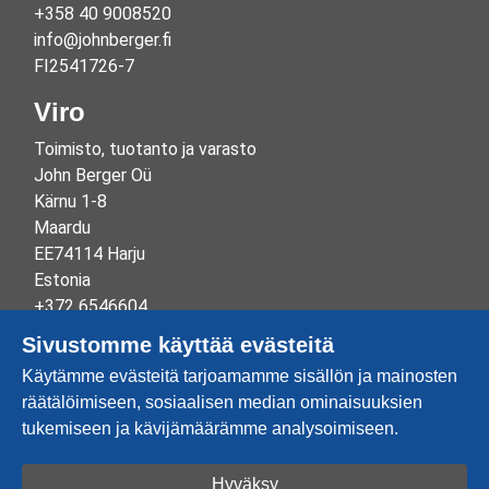
+358 40 9008520
info@johnberger.fi
FI2541726-7
Viro
Toimisto, tuotanto ja varasto
John Berger Oü
Kärnu 1-8
Maardu
EE74114 Harju
Estonia
+372 6546604
info@johnberger.ee
Sivustomme käyttää evästeitä
Reg.nr 10265834
Käytämme evästeitä tarjoamamme sisällön ja mainosten
EE100332513
räätälöimiseen, sosiaalisen median ominaisuuksien
tukemiseen ja kävijämäärämme analysoimiseen.
Hyväksy