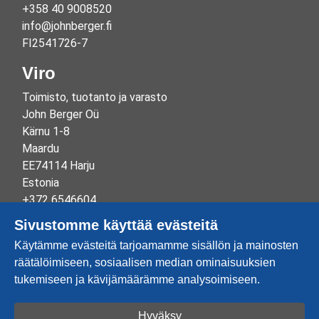
+358 40 9008520
info@johnberger.fi
FI2541726-7
Viro
Toimisto, tuotanto ja varasto
John Berger Oü
Kärnu 1-8
Maardu
EE74114 Harju
Estonia
+372 6546604
info@johnberger.ee
Sivustomme käyttää evästeitä
Reg.nr 10265834
Käytämme evästeitä tarjoamamme sisällön ja mainosten
EE100332513
räätälöimiseen, sosiaalisen median ominaisuuksien
tukemiseen ja kävijämäärämme analysoimiseen.
Hyväksy