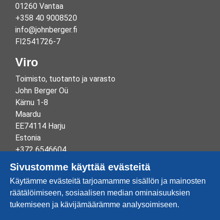
01260 Vantaa
+358 40 9008520
info@johnberger.fi
FI2541726-7
Viro
Toimisto, tuotanto ja varasto
John Berger Oü
Kärnu 1-8
Maardu
EE74114 Harju
Estonia
+372 6546604
info@johnberger.ee
Sivustomme käyttää evästeitä
Reg.nr 10265834
Käytämme evästeitä tarjoamamme sisällön ja mainosten
EE100332513
räätälöimiseen, sosiaalisen median ominaisuuksien
tukemiseen ja kävijämäärämme analysoimiseen.