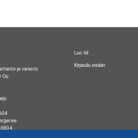
Luo tili
Kirjaudu sisään
uotanto ja varasto
r Oü
rju
604
erger.ee
65834
13