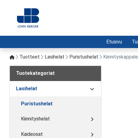
Etusivu
Tu
Tuotteet
Lasihelat
Puristushelat
Kiinnityskappale
Tuotekategoriat
Lasihelat
Puristushelat
Kiinnityshelat
Kaideosat