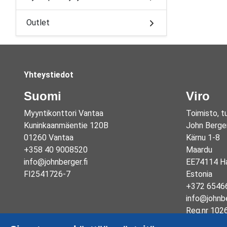
Outlet
Yhteystiedot
Suomi
Viro
Myyntikonttori Vantaa
Toimisto, t
Kuninkaanmäentie 120B
John Berge
01260 Vantaa
Kärnu 1-8
+358 40 9008520
Maardu
info@johnberger.fi
EE74114 Ha
FI2541726-7
Estonia
+372 6546
info@johnb
Reg.nr 102
EE1003325