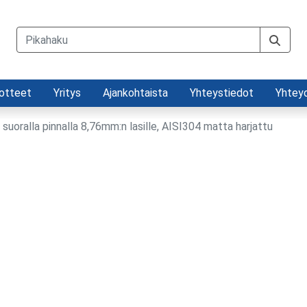
otteet
Yritys
Ajankohtaista
Yhteystiedot
Yhtey
 suoralla pinnalla 8,76mm:n lasille, AISI304 matta harjattu