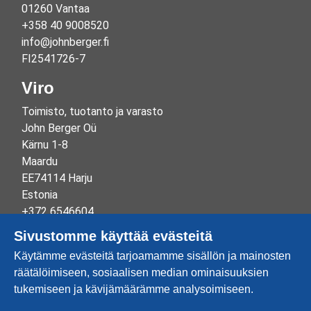
01260 Vantaa
+358 40 9008520
info@johnberger.fi
FI2541726-7
Viro
Toimisto, tuotanto ja varasto
John Berger Oü
Kärnu 1-8
Maardu
EE74114 Harju
Estonia
+372 6546604
info@johnberger.ee
Sivustomme käyttää evästeitä
Reg.nr 10265834
Käytämme evästeitä tarjoamamme sisällön ja mainosten
EE100332513
räätälöimiseen, sosiaalisen median ominaisuuksien
tukemiseen ja kävijämäärämme analysoimiseen.